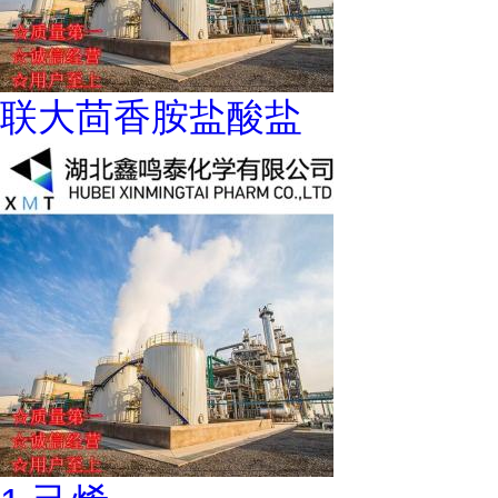
联大茴香胺盐酸盐