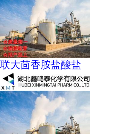
联大茴香胺盐酸盐