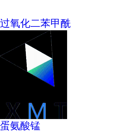
过氧化二苯甲酰
蛋氨酸锰