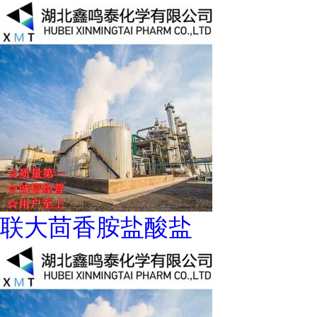
联大茴香胺盐酸盐