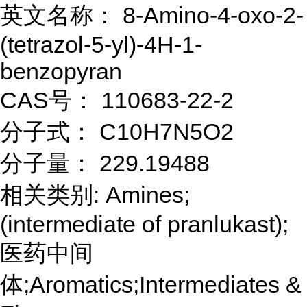
英文名称： 8-Amino-4-oxo-2-
(tetrazol-5-yl)-4H-1-
benzopyran
CAS号： 110683-22-2
分子式： C10H7N5O2
分子量： 229.19488
相关类别: Amines;
(intermediate of pranlukast);
医药中间
体;Aromatics;Intermediates &