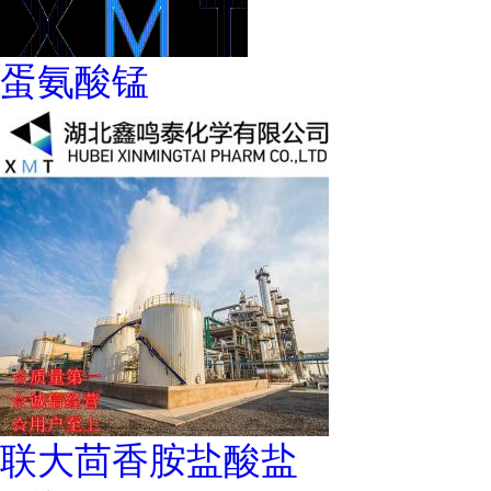
蛋氨酸锰
联大茴香胺盐酸盐