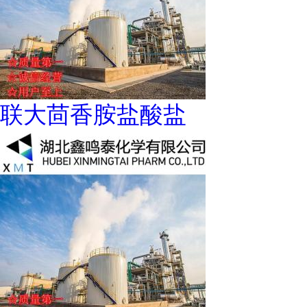
联大茴香胺盐酸盐