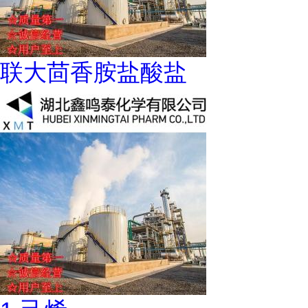
联大茴香胺盐酸盐