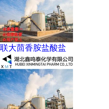
联大茴香胺盐酸盐