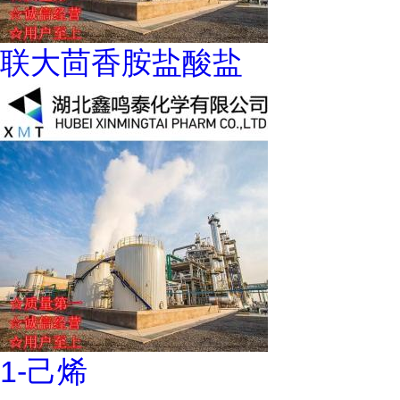
联大茴香胺盐酸盐
1-己烯