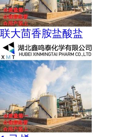
联大茴香胺盐酸盐