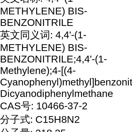
METHYLENE) BIS-
BENZONITRILE
英文同义词: 4,4'-(1-
METHYLENE) BIS-
BENZONITRILE;4,4'-(1-
Methylene);4-[(4-
Cyanophenyl)methyl]benzonitri
Dicyanodiphenylmethane
CAS号: 10466-37-2
分子式: C15H8N2